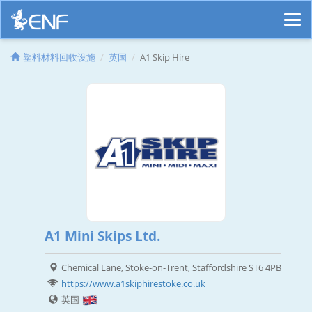
塑料材料回收设施
英国
A1 Skip Hire
A1 Mini Skips Ltd.
Chemical Lane, Stoke-on-Trent, Staffordshire ST6 4PB
https://www.a1skiphirestoke.co.uk
英国