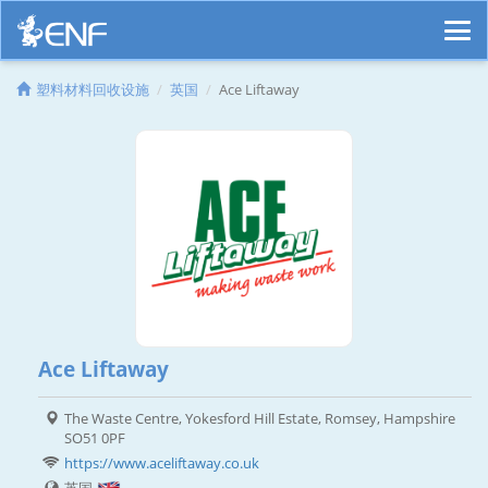
塑料材料回收设施
英国
Ace Liftaway
Ace Liftaway
The Waste Centre, Yokesford Hill Estate, Romsey, Hampshire
SO51 0PF
https://www.aceliftaway.co.uk