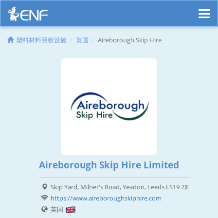
塑料材料回收设施
英国
Aireborough Skip Hire
Aireborough Skip Hire Limited
Skip Yard, Milner's Road, Yeadon, Leeds LS19 7JE
https://www.aireboroughskiphire.com
英国