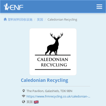
塑料材料回收设施
英国
Caledonian Recycling
Caledonian Recycling
The Pavilion, Galashiels, TD6 9BN
https://www.frmrecycling.co.uk/caledonian-...
英国