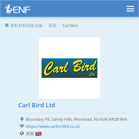
塑料材料回收设施
英国
Carl Bird
Carl Bird Ltd
Boundary Pit, Sandy Hills, Worstead, Norfolk NR28 9NA
https://www.carlbirdltd.co.uk
英国