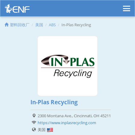
塑料回收厂
美国
ABS
In-Plas Recycling
In-Plas Recycling
2300 Montana Ave., Cincinnati, OH 45211
https://www.inplasrecycling.com
美国