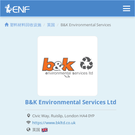
塑料材料回收设施
英国
B&K Environmental Services
B&K Environmental Services Ltd
Civic Way, Ruislip, London HA4 0YP
https://www.bkltd.co.uk
英国