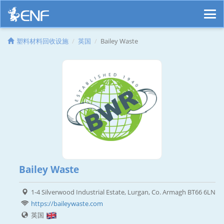
塑料材料回收设施
英国
Bailey Waste
Bailey Waste
1-4 Silverwood Industrial Estate, Lurgan, Co. Armagh BT66 6LN
https://baileywaste.com
英国