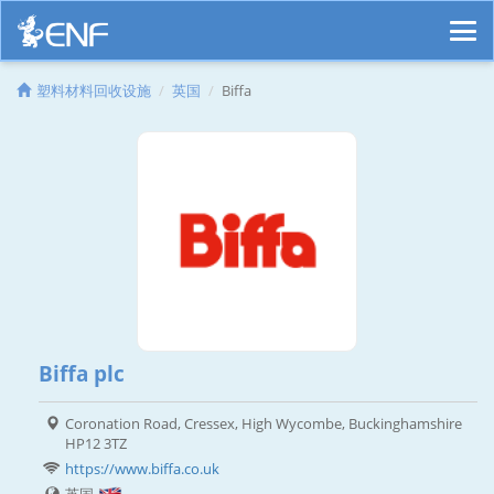
塑料材料回收设施
英国
Biffa
Biffa plc
Coronation Road, Cressex, High Wycombe, Buckinghamshire
HP12 3TZ
https://www.biffa.co.uk