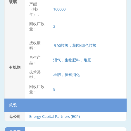
玻璃
产能
（吨/
160000
年）：
回收厂数
2
量：
接收废
食物垃圾，花园/绿色垃圾
料：
再生产
沼气，生物肥料，堆肥
品：
有机物
技术类
堆肥，厌氧消化
型：
回收厂数
9
量：
总览
母公司
Energy Capital Partners (ECP)