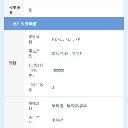
收集服
是
务
回收厂业务详情
接收废
HDPE，PET，PP
料：
再生产
颗粒/丸粒，雪花片
品：
塑料
处理废料
（吨/
190000
年）：
回收厂数
3
量：
接收废
玻璃瓶，玻璃罐/容器
料：
再生产
玻璃碎
品：