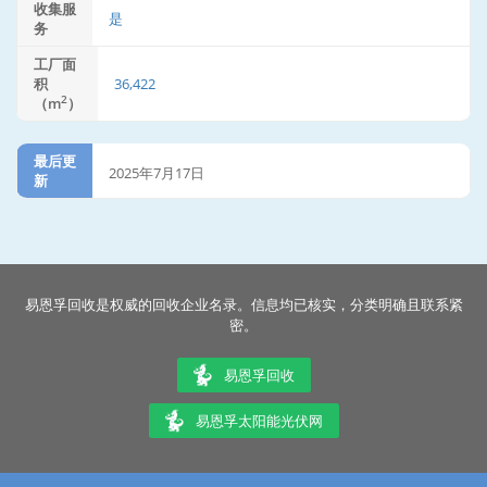
收集服
是
务
工厂面
积
36,422
2
（m
）
最后更
2025年7月17日
新
易恩孚回收是权威的回收企业名录。信息均已核实，分类明确且联系紧
密。
易恩孚回收
易恩孚太阳能光伏网