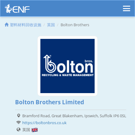
塑料材料回收设施
英国
Bolton Brothers
Bolton Brothers Limited
Bramford Road, Great Blakenham, Ipswich, Suffolk IP6 0SL
https://boltonbros.co.uk
英国