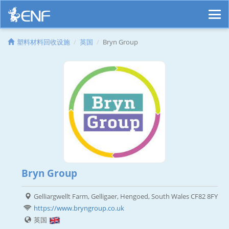
塑料材料回收设施
英国
Bryn Group
Bryn Group
Gelliargwellt Farm, Gelligaer, Hengoed, South Wales CF82 8FY
https://www.bryngroup.co.uk
英国