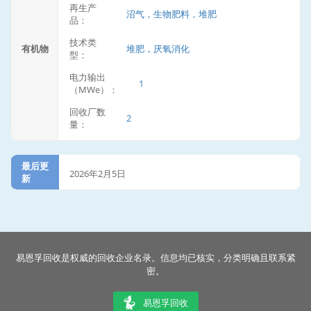
再生产
沼气，生物肥料，堆肥
品：
技术类
有机物
堆肥，厌氧消化
型：
电力输出
1
（MWe）：
回收厂数
2
量：
最后更
2026年2月5日
新
易恩孚回收是权威的回收企业名录。信息均已核实，分类明确且联系紧
密。
易恩孚回收