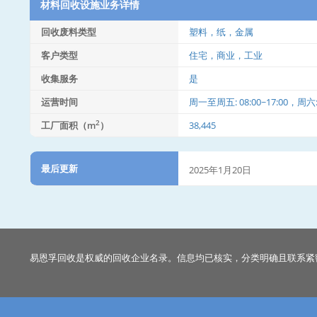
材料回收设施业务详情
回收废料类型
塑料，纸，金属
客户类型
住宅，商业，工业
收集服务
是
运营时间
周一至周五: 08:00~17:00，周六: 0
2
工厂面积（m
）
38,445
最后更新
2025年1月20日
易恩孚回收是权威的回收企业名录。信息均已核实，分类明确且联系紧