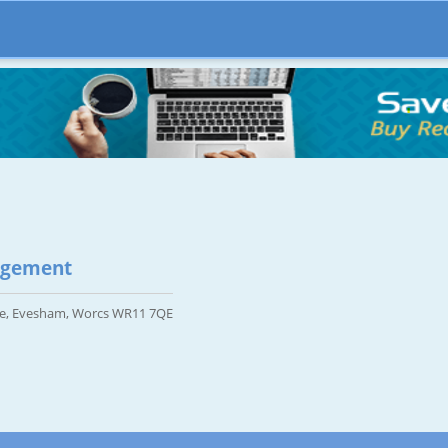
agement
ne, Evesham, Worcs WR11 7QE