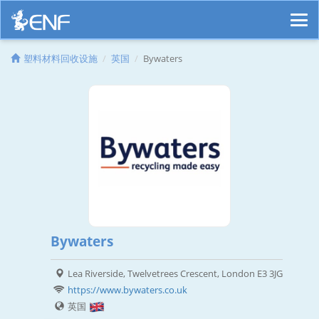
塑料材料回收设施
英国
Bywaters
Bywaters
Lea Riverside, Twelvetrees Crescent, London E3 3JG
https://www.bywaters.co.uk
英国