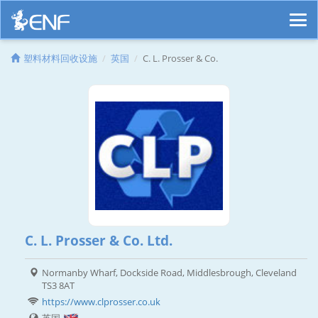
塑料材料回收设施
英国
C. L. Prosser & Co.
C. L. Prosser & Co. Ltd.
Normanby Wharf, Dockside Road, Middlesbrough, Cleveland
TS3 8AT
https://www.clprosser.co.uk