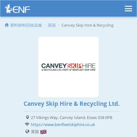
塑料材料回收设施
英国
Canvey Skip Hire & Recycling
Canvey Skip Hire & Recycling Ltd.
27 Vikings Way, Canvey Island, Essex SS8 0PB
https://www.benfleetskiphire.co.uk
英国