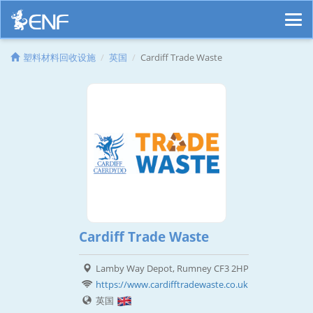
塑料材料回收设施
英国
Cardiff Trade Waste
Cardiff Trade Waste
Lamby Way Depot, Rumney CF3 2HP
https://www.cardifftradewaste.co.uk
英国