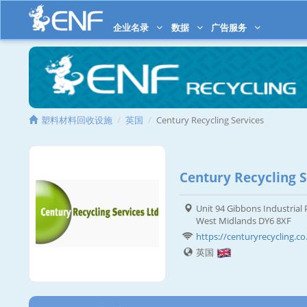
企业名录
数据
广告服务
塑料材料回收设施
英国
Century Recycling Services
Century Recycling S
Unit 94 Gibbons Industrial 
West Midlands DY6 8XF
https://centuryrecycling.co
英国