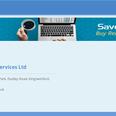
ervices Ltd
Park, Dudley Road, Kingswinford,
.uk