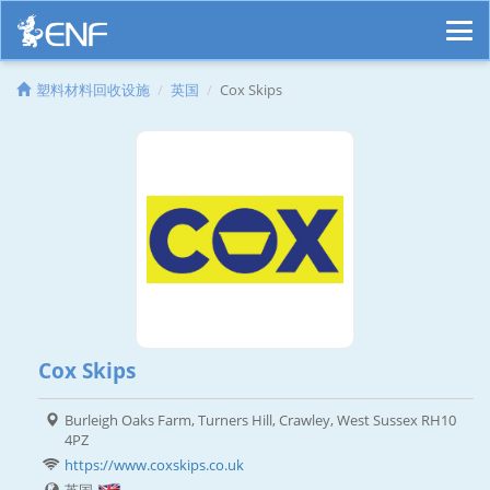
塑料材料回收设施
英国
Cox Skips
Cox Skips
Burleigh Oaks Farm, Turners Hill, Crawley, West Sussex RH10
4PZ
https://www.coxskips.co.uk