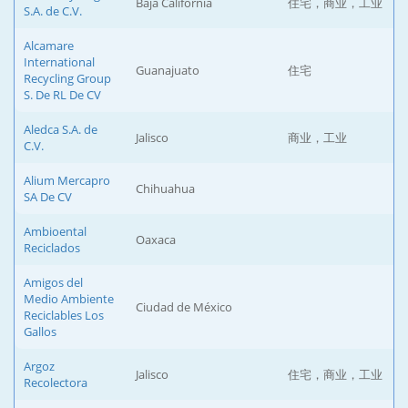
Baja California
住宅，商业，工业
S.A. de C.V.
Alcamare
International
Guanajuato
住宅
Recycling Group
S. De RL De CV
Aledca S.A. de
Jalisco
商业，工业
C.V.
Alium Mercapro
Chihuahua
SA De CV
Ambioental
Oaxaca
Reciclados
Amigos del
Medio Ambiente
Ciudad de México
Reciclables Los
Gallos
Argoz
Jalisco
住宅，商业，工业
Recolectora