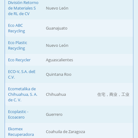
División Retorno
de Materiales S
Nuevo León
de RL de CV
Eco ABC
Guanajuato
Recycling
Eco Plastic
Nuevo León
Recycling
Eco Recycler
Aguascalientes
ECO-V, S.A. deE
Quintana Roo
C.V.
Ecometalika de
Chihuahua, S. A.
Chihuahua
住宅，商业，工业
de C. V.
Ecoplastic -
Guerrero
Ecoacero
Ekomex
Coahuila de Zaragoza
Recuperadora