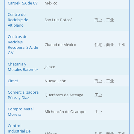
Carpekl SA de CV
México
Centro de
Reciclaje de
San Luis Potosí
商业，工业
Altiplano
Centros de
Reciclaje
Ciudad de México
住宅，商业，工业
Recupera, S.A. de
C.V.
Chatarra y
Jalisco
Metales Baremex
Cimet
Nuevo León
商业，工业
Comercializadora
Querétaro de Arteaga
工业
Pérez y Díaz
Compro Metal
Michoacán de Ocampo
工业
Morelia
Control
Industrial De
México
住宅，商业，工业