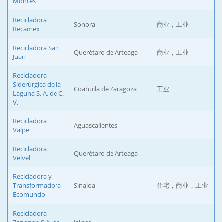
Montes
Recicladora
Sonora
商业，工业
Recamex
Recicladora San
Querétaro de Arteaga
商业，工业
Juan
Recicladora
Siderúrgica de la
Coahuila de Zaragoza
工业
Laguna S. A. de C.
V.
Recicladora
Aguascalientes
Valpe
Recicladora
Querétaro de Arteaga
Velvel
Recicladora y
Transformadora
Sinaloa
住宅，商业，工业
Ecomundo
Recicladora