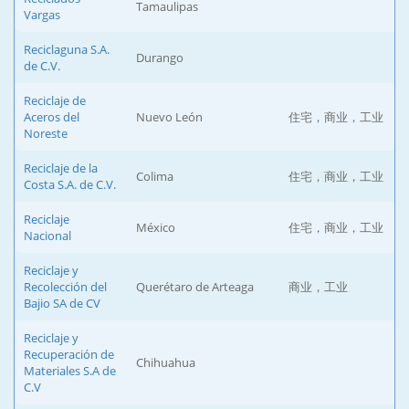
Tamaulipas
Vargas
Reciclaguna S.A.
Durango
de C.V.
Reciclaje de
Aceros del
Nuevo León
住宅，商业，工业
Noreste
Reciclaje de la
Colima
住宅，商业，工业
Costa S.A. de C.V.
Reciclaje
México
住宅，商业，工业
Nacional
Reciclaje y
Recolección del
Querétaro de Arteaga
商业，工业
Bajio SA de CV
Reciclaje y
Recuperación de
Chihuahua
Materiales S.A de
C.V