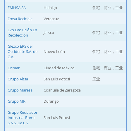
EMHSA SA
Hidalgo
住宅，商业，工业
Emsa Reciclaje
Veracruz
Evo Evolución En
Jalisco
住宅，商业，工业
Recolección
Glezco ERS del
Occidente S.A. de
Nuevo León
住宅，商业，工业
C.V.
Grimar
Ciudad de México
住宅，商业，工业
Grupo Altsa
San Luis Potosí
工业
Grupo Maresa
Coahuila de Zaragoza
Grupo MR
Durango
Grupo Reciclador
Industrial Rume
San Luis Potosí
S.A.S. De C.V.