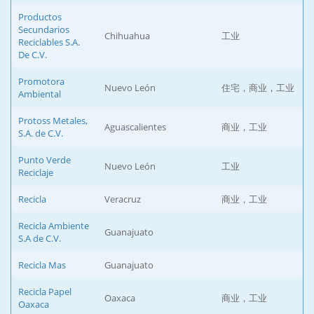
Productos
Secundarios
Chihuahua
工业
Reciclables S.A.
De C.V.
Promotora
Nuevo León
住宅，商业，工业
Ambiental
Protoss Metales,
Aguascalientes
商业，工业
S.A. de C.V.
Punto Verde
Nuevo León
工业
Reciclaje
Recicla
Veracruz
商业，工业
Recicla Ambiente
Guanajuato
S.A de C.V.
Recicla Mas
Guanajuato
Recicla Papel
Oaxaca
商业，工业
Oaxaca