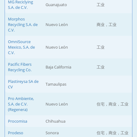
MG Reciclying
Guanajuato
工业
S.A. de C.V.
Morphos
Recycling S.A. de
Nuevo León
商业，工业
C.V.
OmniSource
Mexico, S.A. de
Nuevo León
工业
C.V.
Pacific Fibers
Baja California
工业
Recycling Co.
Plastireysa SA de
Tamaulipas
CV
Pro Ambiente,
S.A. de C.V.
Nuevo León
住宅，商业，工业
(Regenera)
Procomisa
Chihuahua
Prodeso
Sonora
住宅，商业，工业