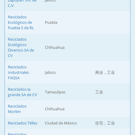
Zapopan S.A. de
Jalisco
C.V.
Reciclados
Ecológicos de
Puebla
Puebla S de RL
Reciclados
Ecológicos
Chihuahua
Diversos SA de
CV
Reciclados
Industriales
Jalisco
商业，工业
FAGSA
Reciclados la
Tamaulipas
工业
grande SA de CV
Reciclados
Chihuahua
Morlim
Reciclados Téllez
Ciudad de México
住宅，工业
Reciclados