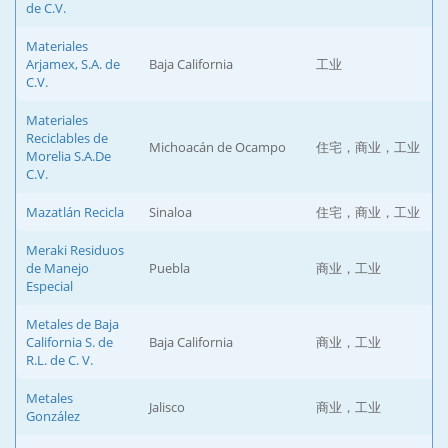
de C.V.
Materiales
Arjamex, S.A. de
Baja California
工业
C.V.
Materiales
Reciclables de
Michoacán de Ocampo
住宅，商业，工业
Morelia S.A.De
C.V.
Mazatlán Recicla
Sinaloa
住宅，商业，工业
Meraki Residuos
de Manejo
Puebla
商业，工业
Especial
Metales de Baja
California S. de
Baja California
商业，工业
R.L. de C. V.
Metales
Jalisco
商业，工业
González