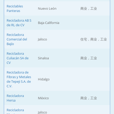
Reciclables
Nuevo León
商业，工业
Panteras
Recicladora AB S
Baja California
de RL de CV
Recicladora
Comercial del
Jalisco
住宅，商业，工业
Bajío
Recicladora
Culiacán SA de
Sinaloa
商业，工业
CV
Recicladora de
Fibras y Metales
Hidalgo
de Tepeji S.A. de
C.V.
Recicladora
México
商业，工业
Hersa
Recicladora
Jalisco