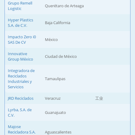
Grupo Remell
Querétaro de Arteaga
Logistic
Hyper Plastics
Baja California
S.A. de C.V.
Impacto Zero i0
México
SAS De CV
Innovative
Ciudad de México
Group México
Integradora de
Reciclados
Tamaulipas
Industriales y
Servicios
JRD Reciclados
Veracruz
工业
Lyrba, S.A. de
Guanajuato
C.V.
Majose
Recicladora S.A.
Aguascalientes