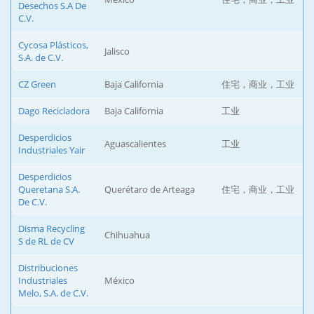
Desechos S.A De
C.V.
Cycosa Plásticos,
Jalisco
S.A. de C.V.
CZ Green
Baja California
住宅，商业，工业
Dago Recicladora
Baja California
工业
Desperdicios
Aguascalientes
工业
Industriales Yair
Desperdicios
Queretana S.A.
Querétaro de Arteaga
住宅，商业，工业
De C.V.
Disma Recycling
Chihuahua
S de RL de CV
Distribuciones
Industriales
México
Melo, S.A. de C.V.