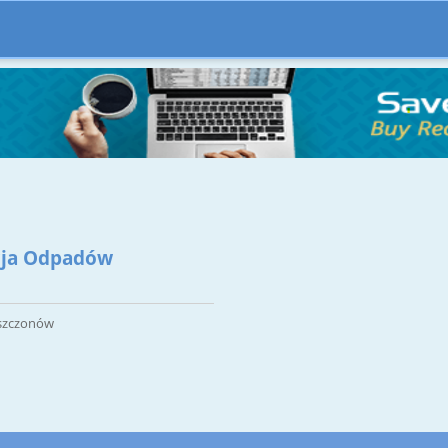
acja Odpadów
Mszczonów