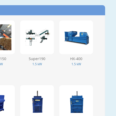
150
Super190
HX-400
kW
1.5 kW
1.5 kW