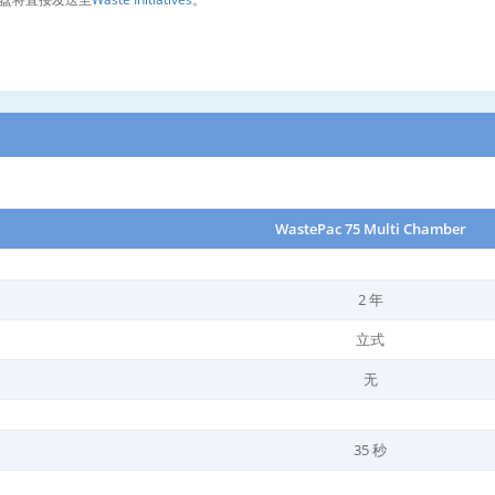
WastePac 75 Multi Chamber
2 年
立式
无
35 秒