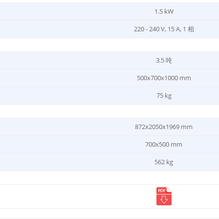
1.5 kW
220 - 240 V, 15 A, 1 相
3.5 吨
500x700x1000 mm
75 kg
872x2050x1969 mm
700x500 mm
562 kg