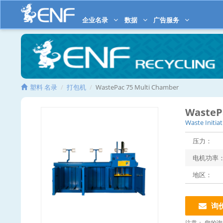
企业名录
数据
广告服务
塑料 名录
打包机
WastePac 75 Multi Chamber
WasteP
Waste Initiat
压力：
电机功率
地区：
询
注意：
您的询