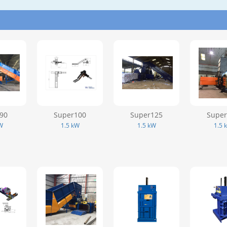
90
Super100
Super125
Super
W
1.5 kW
1.5 kW
1.5 