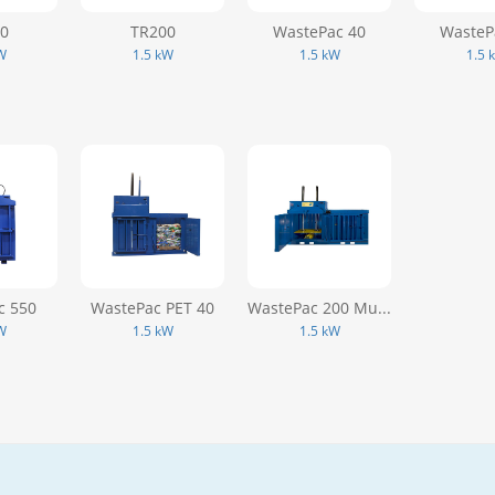
0
TR200
WastePac 40
WasteP
W
1.5 kW
1.5 kW
1.5 
c 550
WastePac PET 40
WastePac 200 Mu...
W
1.5 kW
1.5 kW