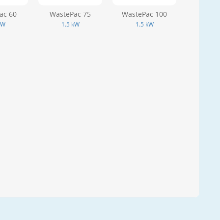
ac 60
WastePac 75
WastePac 100
kW
1.5 kW
1.5 kW