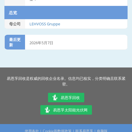
总览
母公司
LEHVOSS Gruppe
最后更
2026年5月7日
新
易恩孚回收是权威的回收企业名录。信息均已核实，分类明确且联系紧
密。
易恩孚回收
易恩孚太阳能光伏网
使用条款
|
Cookie和数据政策
|
联系易恩孚
|
电脑版