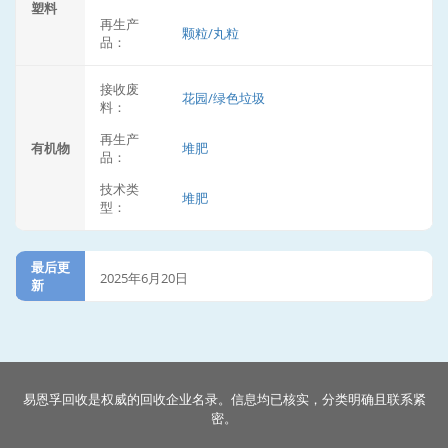
塑料
再生产
颗粒/丸粒
品：
接收废
花园/绿色垃圾
料：
再生产
有机物
堆肥
品：
技术类
堆肥
型：
最后更
2025年6月20日
新
易恩孚回收是权威的回收企业名录。信息均已核实，分类明确且联系紧
密。