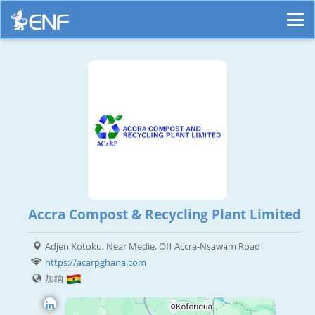
Accra Compost & Recycling Plant Limited
Adjen Kotoku, Near Medie, Off Accra-Nsawam Road
https://acarpghana.com
加纳