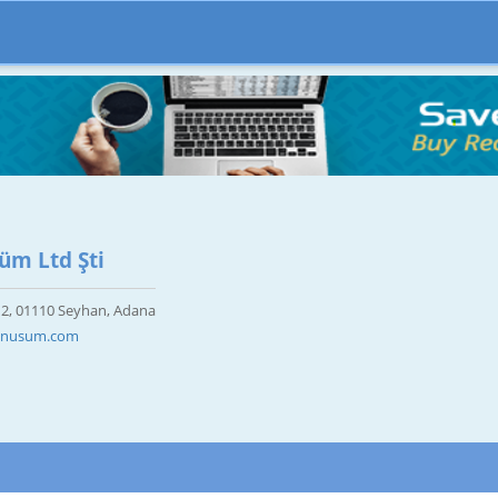
üm Ltd Şti
 12, 01110 Seyhan, Adana
donusum.com