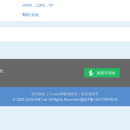
HDPE，LDPE，PP
颗粒/丸粒
密。
易恩孚回收
使用条款
|
Cookie和数据政策
|
联系易恩孚
© 2005-2026 ENF Ltd. All Rights Reserved (
皖ICP备12017395号-6
)