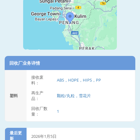
回收厂业务详情
接收废
ABS，HDPE，HIPS，PP
料：
再生产
塑料
颗粒/丸粒，雪花片
品：
回收厂数
1
量：
最后更
2026年1月5日
新