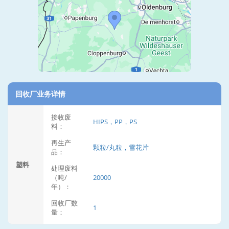
回收厂业务详情
接收废
HIPS，PP，PS
料：
再生产
颗粒/丸粒，雪花片
品：
塑料
处理废料
（吨/
20000
年）：
回收厂数
1
量：