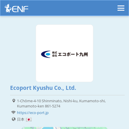
Ecoport Kyushu Co., Ltd.
1-Chōme-4-10 Shinminato, Nishi-ku, Kumamoto-shi,
Kumamoto-ken 861-5274
https://eco-port.jp
日本