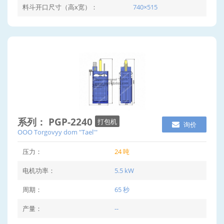
料斗开口尺寸（高x宽）：
740×515
系列： PGP-2240
打包机
询价
OOO Torgovyy dom "Tael'"
压力：
24 吨
电机功率：
5.5 kW
周期：
65 秒
产量：
--