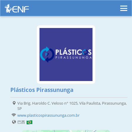
Plásticos Pirassununga
Via Brig. Haroldo C. Veloso n° 1025, Vila Paulista, Pirassununga,
SP
www.plasticospirassununga.com.br
巴西