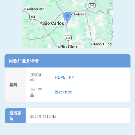
回收厂业务详情
接收废
HDPE，PP
料：
塑料
再生产
颗粒/丸粒
品：
最后更
2025年1月24日
新