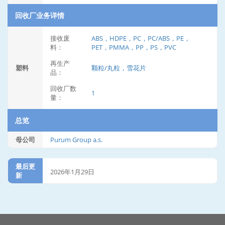
回收厂业务详情
接收废
ABS，HDPE，PC，PC/ABS，PE，
料：
PET，PMMA，PP，PS，PVC
再生产
塑料
颗粒/丸粒，雪花片
品：
回收厂数
1
量：
总览
母公司
Purum Group a.s.
最后更
2026年1月29日
新