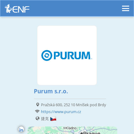
Purum s.r.o.
Pražská 600, 252 10 Mníšek pod Brdy
https://www.purum.cz
捷克