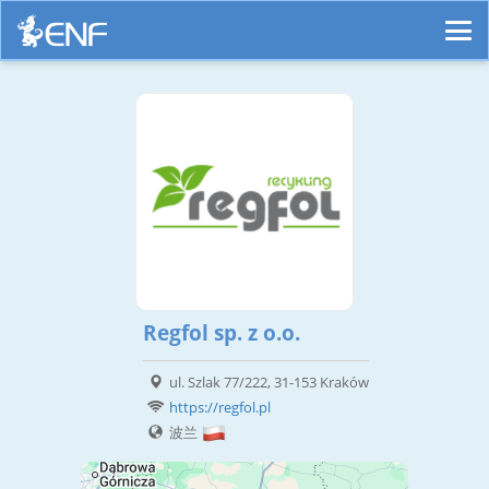
Regfol sp. z o.o.
ul. Szlak 77/222, 31-153 Kraków
https://regfol.pl
波兰