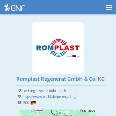
Romplast Regenerat GmbH & Co. KG
Deching 3, 94133 Röhrnbach
https://www.bachl.de/pe-recycling/
德国