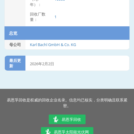
年）：
回收厂数
1
量：
总览
母公司
Karl Bachl GmbH & Co. KG
最后更
2026年2月2日
新
易恩孚回收是权威的回收企业名录。信息均已核实，分类明确且联系紧
密。
易恩孚回收
易恩孚太阳能光伏网