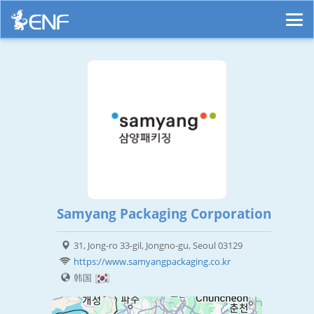
Samyang Packaging Corporation
31, Jong-ro 33-gil, Jongno-gu, Seoul 03129
https://www.samyangpackaging.co.kr
韩国