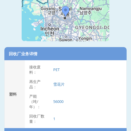
回收厂业务详情
接收废
PET
料：
再生产
雪花片
品：
塑料
产能
（吨/
56000
年）：
回收厂数
1
量：