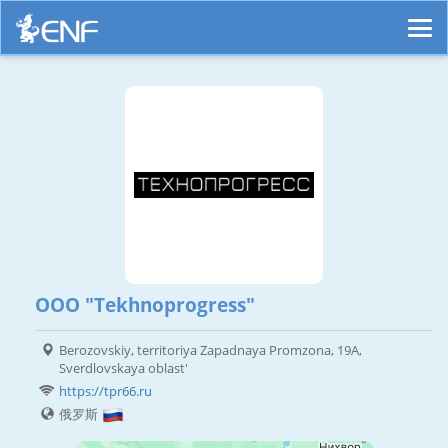
ООО "Tekhnoprogress"
Berozovskiy, territoriya Zapadnaya Promzona, 19A,
Sverdlovskaya oblast'
https://tpr66.ru
俄罗斯