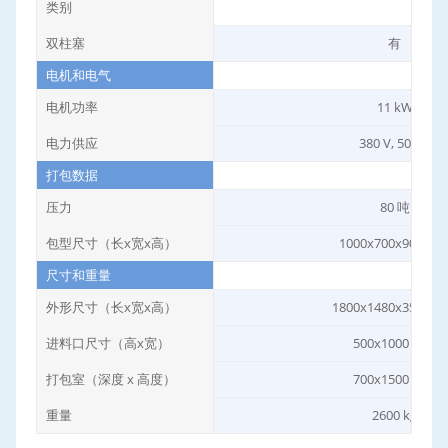
类别
双柱塞
有
电机和电气
电机功率
11 kW
电力供应
380 V, 50 Hz
打包数据
压力
80 吨
包型尺寸（长x宽x高）
1000x700x900 m
尺寸和重量
外形尺寸（长x宽x高）
1800x1480x3500 
进料口尺寸（高x宽）
500x1000 mm
打包室（深度 x 高度）
700x1500 mm
重量
2600 kg