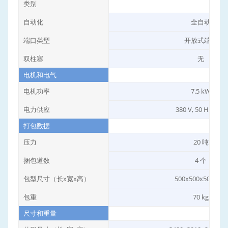
类别
自动化
全自动
端口类型
开放式端口
双柱塞
无
电机和电气
电机功率
7.5 kW
电力供应
380 V, 50 Hz, 3 相
打包数据
压力
20 吨
捆包道数
4 个
包型尺寸（长x宽x高）
500x500x500 mm
包重
70 kg
尺寸和重量