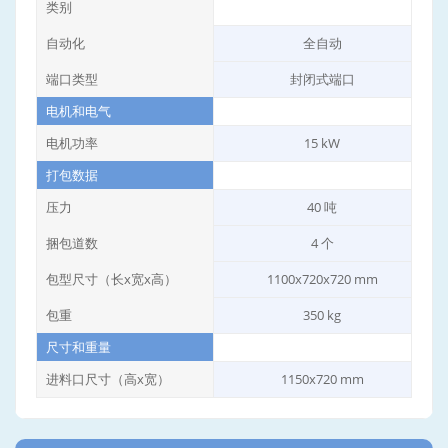
类别
自动化
全自动
端口类型
封闭式端口
电机和电气
电机功率
15 kW
打包数据
压力
40 吨
捆包道数
4 个
包型尺寸（长x宽x高）
1100x720x720 mm
包重
350 kg
尺寸和重量
进料口尺寸（高x宽）
1150x720 mm